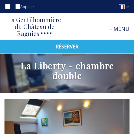
Appeler
La Gentilhommière
du Château de
MENU
Ragnies
RÉSERVER
La Liberty - chambre
double