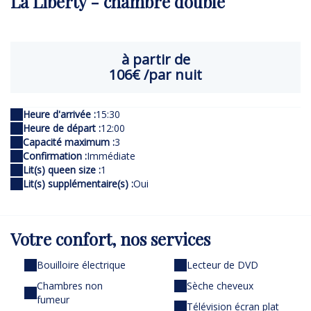
La Liberty - chambre double
à partir de
106€
/par nuit
Heure d'arrivée :
15:30
Heure de départ :
12:00
Capacité maximum :
3
Confirmation :
Immédiate
Lit(s) queen size :
1
Lit(s) supplémentaire(s) :
Oui
Votre confort,
nos services
Bouilloire électrique
Lecteur de DVD
Chambres non
Sèche cheveux
fumeur
Télévision écran plat