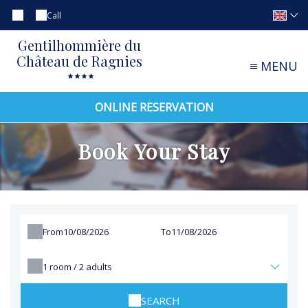
Call
Gentilhommière du
Château de Ragnies
MENU
ONLINE RESERVATION
Book Your Stay
From
To
1
room /
2
adults
SEARCH