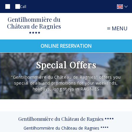
Call
Gentilhommière du
Château de Ragnies
MENU
ONLINE RESERVATION
Special Offers
“Gentilhommière du Château de Ragnies” offers you
special deals and promotions for your weekends,
holidays, long stays in RAGNIES
Gentilhommière du Château de Ragnies
Gentilhommière du Château de Ragnies