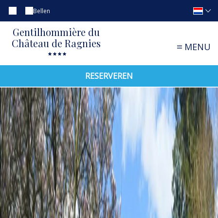
Bellen
Gentilhommière du
Château de Ragnies
MENU
RESERVEREN