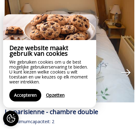
Deze website maakt
gebruik van cookies
We gebruiken cookies om u de best
mogelijke gebruikerservaring te bieden.
U kunt kiezen welke cookies u wilt
toestaan en uw keuzes op elk moment
weer intrekken.
Accepteren
Opzetten
La parisienne - chambre double
L
Maximumcapaciteit: 2
vanaf 100€ een nacht
v