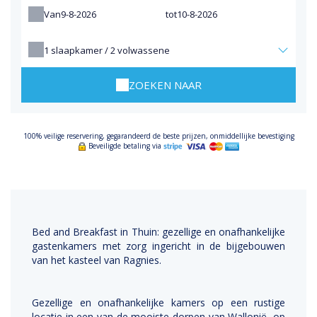
Van
tot
1
slaapkamer /
2
volwassene
ZOEKEN NAAR
100% veilige reservering, gegarandeerd de beste prijzen, onmiddellijke bevestiging
Beveiligde betaling via
Bed and Breakfast in Thuin: gezellige en onafhankelijke
gastenkamers met zorg ingericht in de bijgebouwen
van het kasteel van Ragnies.
Gezellige en onafhankelijke kamers op een rustige
locatie in een van de mooiste dorpen van Wallonië, op